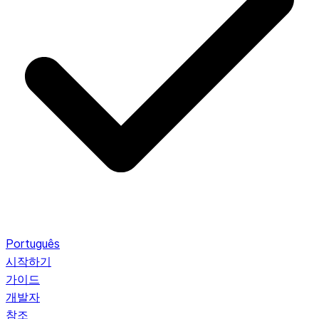
Português
시작하기
가이드
개발자
참조