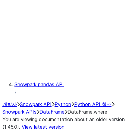
Catalog
LINEAGE
Context
Exceptions
Testing
Snowpark pandas API
개발자
Snowpark API
Python
Python API 참조
Snowpark APIs
DataFrame
DataFrame.where
You are viewing documentation about an older version
(1.45.0).
View latest version