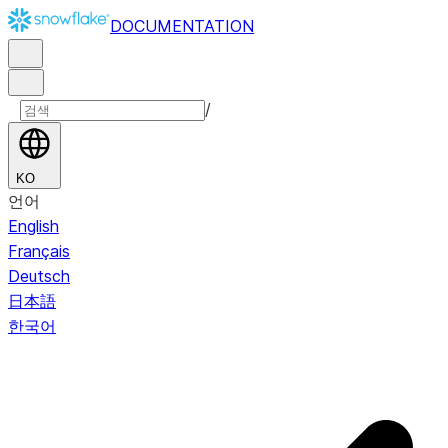
DOCUMENTATION
/
KO
언어
English
Français
Deutsch
日本語
한국어