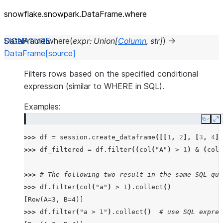
snowflake.snowpark.DataFrame.where
DataFrame.
where
(
expr
:
Union
[
Column
,
str
]
)
→
DataFrame
[source]
Filters rows based on the specified conditional
expression (similar to WHERE in SQL).
Examples:
Copy
E
>>> 
df
=
session
.
create_dataframe
([[
1
,
2
],
[
3
,
4
]]
>>> 
df_filtered
=
df
.
filter
((
col
(
"A"
)
>
1
)
&
(
col
(
>>> 
# The following two result in the same SQL que
>>> 
df
.
filter
(
col
(
"a"
)
>
1
)
.
collect
()
[Row(A=3, B=4)]
>>> 
df
.
filter
(
"a > 1"
)
.
collect
()
# use SQL expres