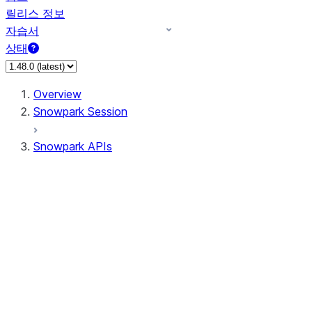
릴리스 정보
자습서
상태
Overview
Snowpark Session
Snowpark APIs
Input/Output
DataFrame
DataFrame
DataFrameNaFunctions
DataFrameStatFunctions
DataFrameAnalyticsFunctions