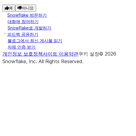
(aggs, group_by, order_by, ...)
Appl
cumulative_agg
예
아니요
cum
Snowflake 방문하기
agg
대화에 참여하기
Snowflake로 개발하기
to 
피드백 공유하기
spec
블로그에서 최신 게시물 읽기
col
자체 인증 받기
the
개인정보 보호정책
사이트 이용약관
쿠키 설정
©
2026
Dat
Snowflake, Inc.
All Rights Reserved
.
usin
def
win
dire
and
and 
crite
(aggs, window_sizes, order_by, ...)
Appl
moving_agg
mov