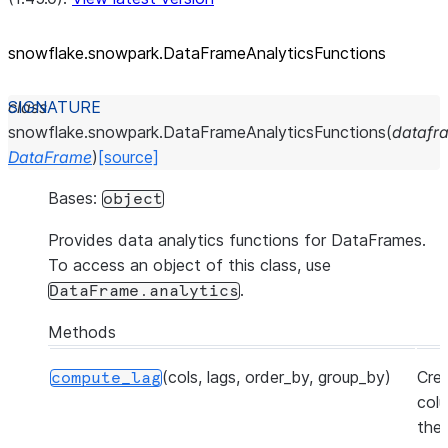
snowflake.snowpark.DataFrameAnalyticsFunctions
class
snowflake.snowpark.
DataFrameAnalyticsFunctions
(
datafr
DataFrame
)
[source]
Bases:
object
Provides data analytics functions for DataFrames.
To access an object of this class, use
.
DataFrame.analytics
Methods
(cols, lags, order_by, group_by)
Crea
compute_lag
col
the