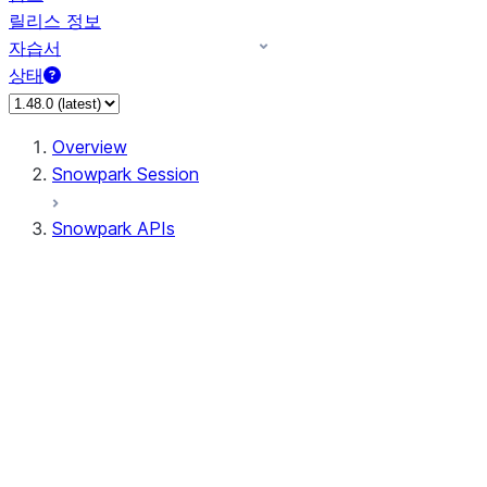
릴리스 정보
자습서
상태
Overview
Snowpark Session
Snowpark APIs
Input/Output
DataFrame
DataFrame
DataFrameNaFunctions
DataFrameStatFunctions
DataFrameAnalyticsFunctions