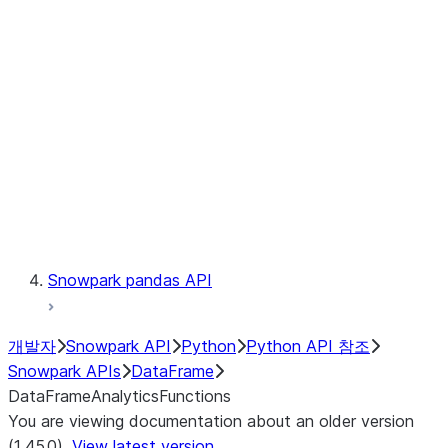
Catalog
LINEAGE
Context
Exceptions
Testing
Snowpark pandas API
개발자
Snowpark API
Python
Python API 참조
Snowpark APIs
DataFrame
DataFrameAnalyticsFunctions
You are viewing documentation about an older version
(1.45.0).
View latest version