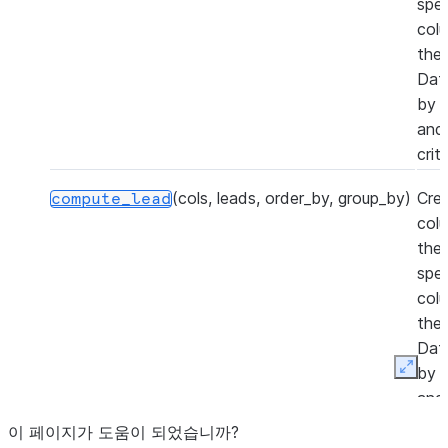
spec
col
the
Dat
by 
and 
crite
(cols, leads, order_by, group_by)
Cre
compute_lead
col
the
spec
col
the
Dat
by 
Expan
and 
crite
이 페이지가 도움이 되었습니까?