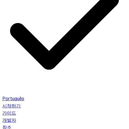
Português
시작하기
가이드
개발자
참조