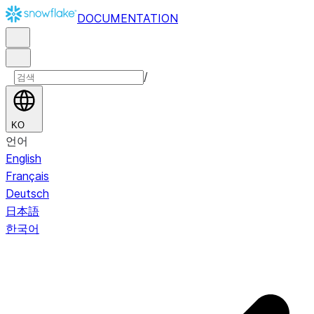
DOCUMENTATION
/
KO
언어
English
Français
Deutsch
日本語
한국어