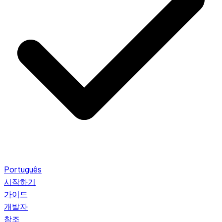
Português
시작하기
가이드
개발자
참조