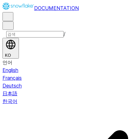
DOCUMENTATION
/
KO
언어
English
Français
Deutsch
日本語
한국어