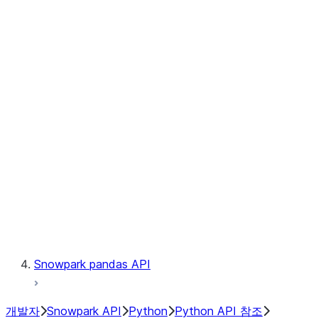
Observability
Files
Catalog
LINEAGE
Context
Exceptions
Testing
Snowpark pandas API
개발자
Snowpark API
Python
Python API 참조