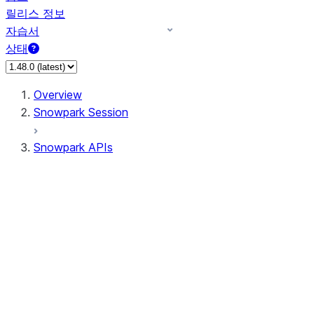
릴리스 정보
자습서
상태
Overview
Snowpark Session
Snowpark APIs
Input/Output
DataFrameReader
DataFrameWriter
FileOperation
PutResult
GetResult
ListResult