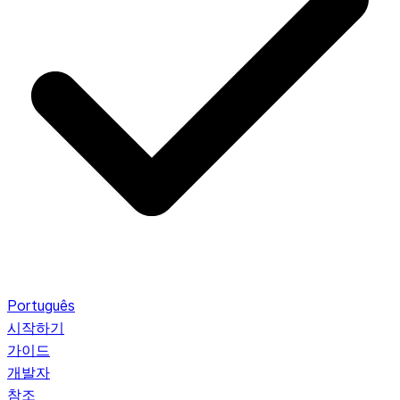
Português
시작하기
가이드
개발자
참조