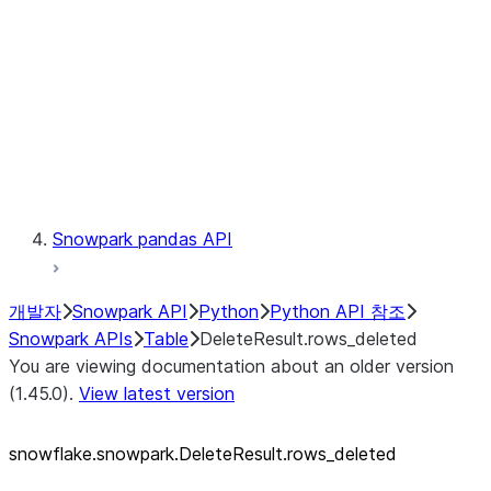
LINEAGE
Context
Exceptions
Testing
Snowpark pandas API
개발자
Snowpark API
Python
Python API 참조
Snowpark APIs
Table
DeleteResult.rows_deleted
You are viewing documentation about an older version
(1.45.0).
View latest version
snowflake.snowpark.DeleteResult.rows_
deleted