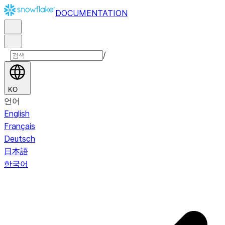
DOCUMENTATION
/
KO
언어
English
Français
Deutsch
日本語
한국어