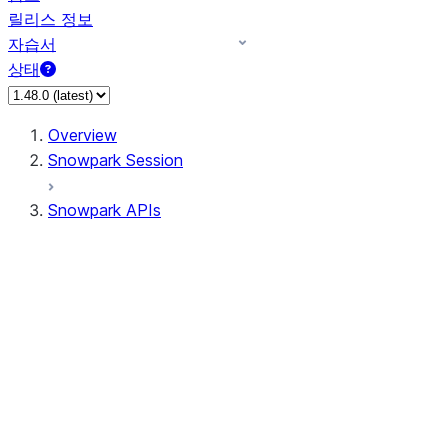
릴리스 정보
자습서
상태
Overview
Snowpark Session
Snowpark APIs
Input/Output
DataFrame
Column
Data Types