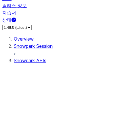
릴리스 정보
자습서
상태
Overview
Snowpark Session
Snowpark APIs
Input/Output
DataFrame
Column
Data Types