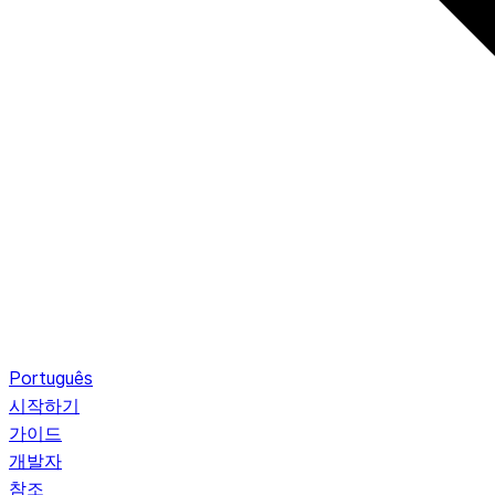
Português
시작하기
가이드
개발자
참조