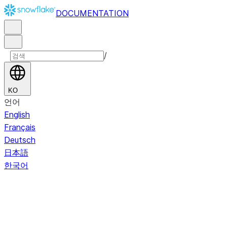
DOCUMENTATION
/
KO
언어
English
Français
Deutsch
日本語
한국어