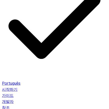
Português
시작하기
가이드
개발자
참조