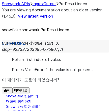
Snowpark APIs
Input/Output
PutResult.index
You are viewing documentation about an older version
(1.45.0).
View latest version
snowflake.snowpark.PutResult.index
PutResult.
index
(
value
,
start
=
0
,
stop
=
9223372036854775807
,
/
)
Return first index of value.
Raises ValueError if the value is not present.
이 페이지가 도움이 되었습니까?
예
아니요
Snowflake 방문하기
대화에 참여하기
Snowflake로 개발하기