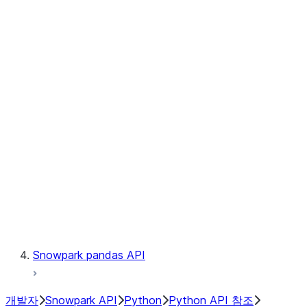
Observability
Files
Catalog
LINEAGE
Context
Exceptions
Testing
Snowpark pandas API
개발자
Snowpark API
Python
Python API 참조