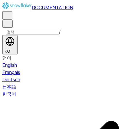
DOCUMENTATION
/
KO
언어
English
Français
Deutsch
日本語
한국어