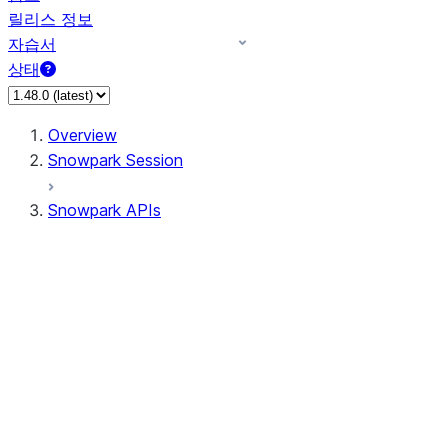
릴리스 정보
자습서
상태
Overview
Snowpark Session
Snowpark APIs
Input/Output
DataFrameReader
DataFrameWriter
FileOperation
PutResult
GetResult
ListResult