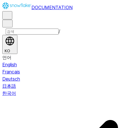
DOCUMENTATION
/
KO
언어
English
Français
Deutsch
日本語
한국어