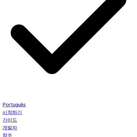
Português
시작하기
가이드
개발자
참조