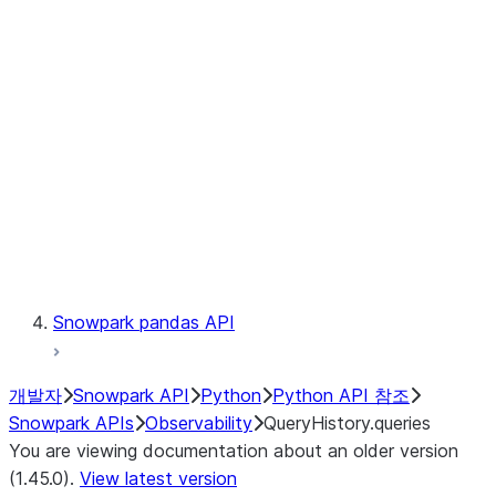
Catalog
LINEAGE
Context
Exceptions
Testing
Snowpark pandas API
개발자
Snowpark API
Python
Python API 참조
Snowpark APIs
Observability
QueryHistory.queries
You are viewing documentation about an older version
(1.45.0).
View latest version