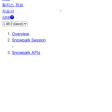
릴리스 정보
자습서
상태
Overview
Snowpark Session
Snowpark APIs
Input/Output
DataFrame
Column
Data Types