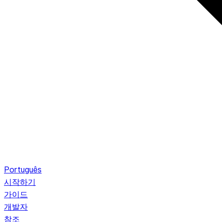
Português
시작하기
가이드
개발자
참조