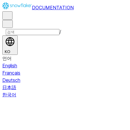
DOCUMENTATION
/
KO
언어
English
Français
Deutsch
日本語
한국어