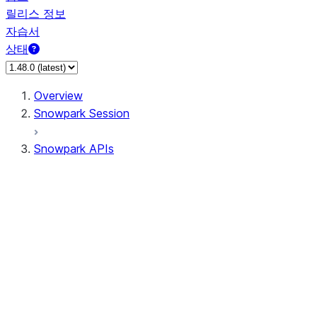
릴리스 정보
자습서
상태
Overview
Snowpark Session
Snowpark APIs
Input/Output
DataFrame
Column
Data Types