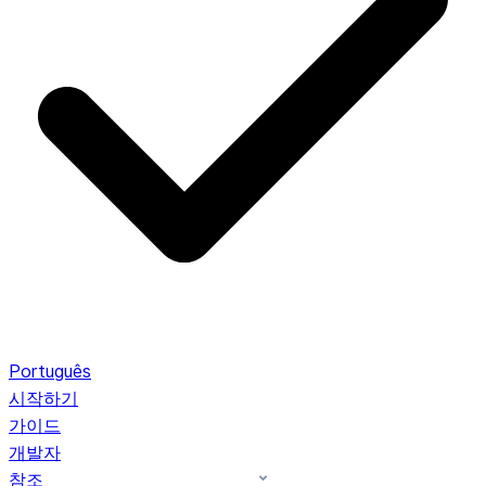
Português
시작하기
가이드
개발자
참조