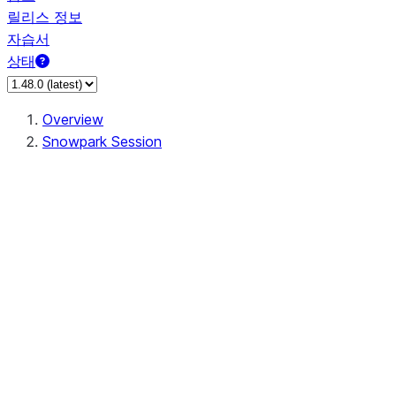
릴리스 정보
자습서
상태
Overview
Snowpark Session
Session
Session.SessionBuilder.app_name
Session.SessionBuilder.config
Session.SessionBuilder.configs
Session.SessionBuilder.create
Session.SessionBuilder.getOrCreate
Session.add_import
Session.add_packages
Session.add_requirements
Session.append_query_tag