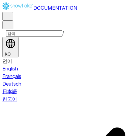
DOCUMENTATION
/
KO
언어
English
Français
Deutsch
日本語
한국어