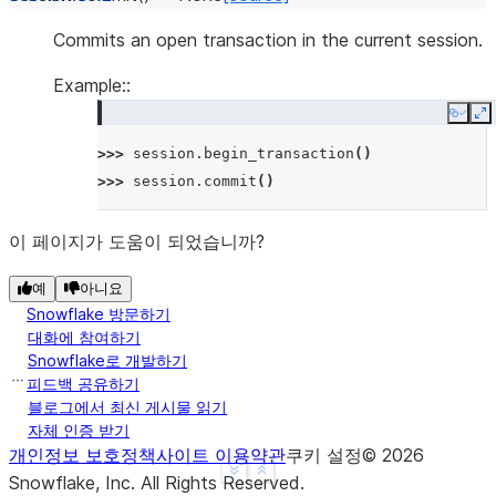
Commits an open transaction in the current session.
Example::
Copy
E
>>> 
session
.
begin_transaction
()
>>> 
session
.
commit
()
이 페이지가 도움이 되었습니까?
예
아니요
Snowflake 방문하기
대화에 참여하기
Snowflake로 개발하기
피드백 공유하기
블로그에서 최신 게시물 읽기
자체 인증 받기
개인정보 보호정책
사이트 이용약관
쿠키 설정
©
2026
See more
Show less
Snowflake, Inc.
All Rights Reserved
.