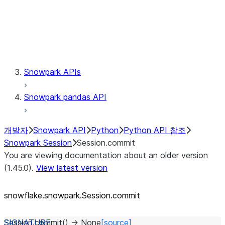
Session.udaf
Session.udf
Session.udtf
Session.session_id
Session.connection
Snowpark APIs
Snowpark pandas API
개발자
Snowpark API
Python
Python API 참조
Snowpark Session
Session.commit
You are viewing documentation about an older version
(1.45.0).
View latest version
snowflake.snowpark.Session.commit
Session.
commit
(
)
→
None
[source]