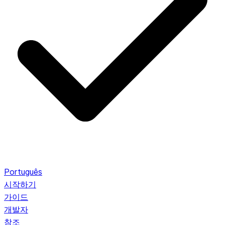
Português
시작하기
가이드
개발자
참조