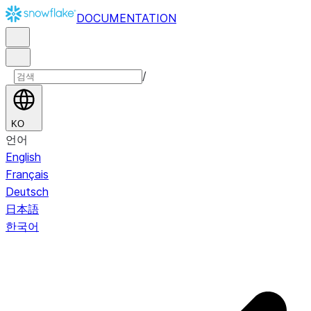
DOCUMENTATION
/
KO
언어
English
Français
Deutsch
日本語
한국어