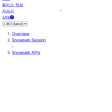
릴리스 정보
자습서
상태
Overview
Snowpark Session
Snowpark APIs
Input/Output
DataFrame
Column
Data Types