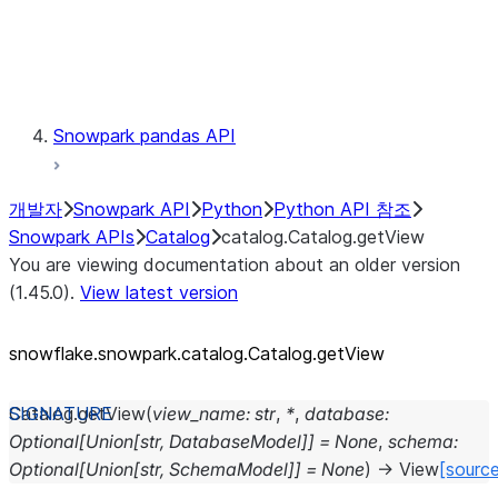
Exceptions
Testing
Snowpark pandas API
개발자
Snowpark API
Python
Python API 참조
Snowpark APIs
Catalog
catalog.Catalog.getView
You are viewing documentation about an older version
(1.45.0).
View latest version
snowflake.snowpark.catalog.Catalog.getView
Catalog.
getView
(
view_name
:
str
,
*
,
database
:
Optional
[
Union
[
str
,
DatabaseModel
]
]
=
None
,
schema
:
Optional
[
Union
[
str
,
SchemaModel
]
]
=
None
)
→
View
[sourc