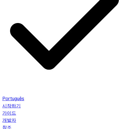
Português
시작하기
가이드
개발자
참조