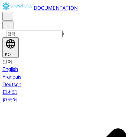
DOCUMENTATION
/
KO
언어
English
Français
Deutsch
日本語
한국어