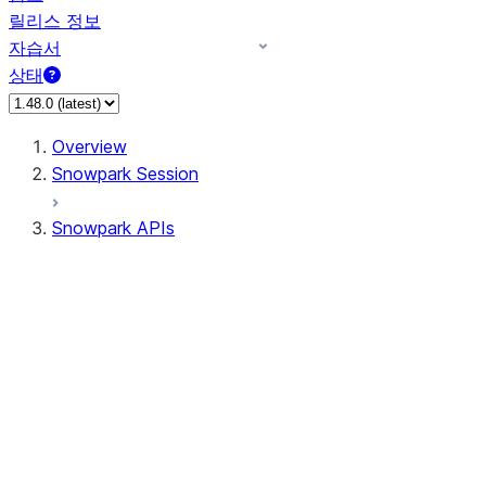
릴리스 정보
자습서
상태
Overview
Snowpark Session
Snowpark APIs
Input/Output
DataFrame
Column
Data Types