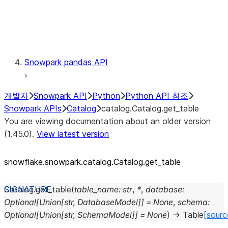
Exceptions
Testing
Snowpark pandas API
개발자
Snowpark API
Python
Python API 참조
Snowpark APIs
Catalog
catalog.Catalog.get_table
You are viewing documentation about an older version
(1.45.0).
View latest version
snowflake.snowpark.catalog.Catalog.get_
table
Catalog.
get_table
(
table_name
:
str
,
*
,
database
:
Optional
[
Union
[
str
,
DatabaseModel
]
]
=
None
,
schema
:
Optional
[
Union
[
str
,
SchemaModel
]
]
=
None
)
→
Table
[sourc