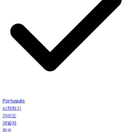
Português
시작하기
가이드
개발자
참조