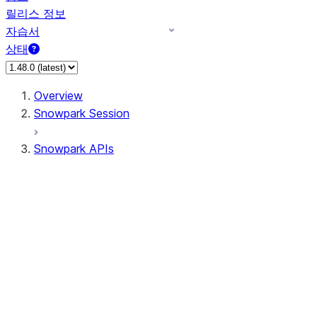
릴리스 정보
자습서
상태
Overview
Snowpark Session
Snowpark APIs
Input/Output
DataFrame
Column
Data Types