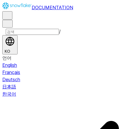
DOCUMENTATION
/
KO
언어
English
Français
Deutsch
日本語
한국어