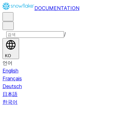
DOCUMENTATION
/
KO
언어
English
Français
Deutsch
日本語
한국어