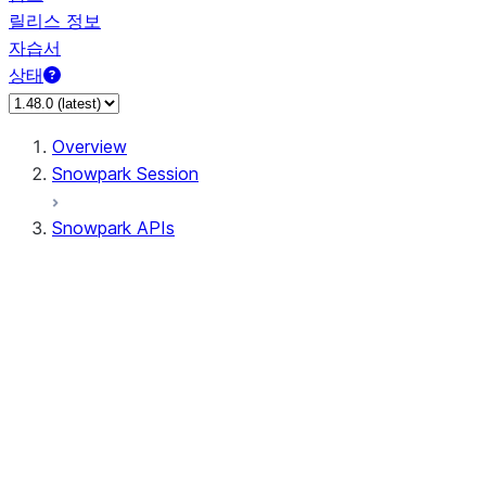
릴리스 정보
자습서
상태
Overview
Snowpark Session
Snowpark APIs
Input/Output
DataFrame
Column
Data Types