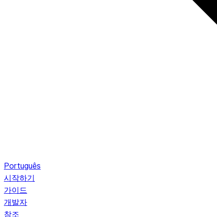
Português
시작하기
가이드
개발자
참조