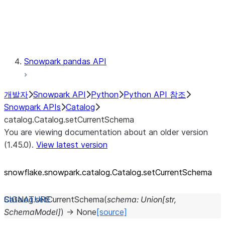
Exceptions
Testing
Snowpark pandas API
개발자
Snowpark API
Python
Python API 참조
Snowpark APIs
Catalog
catalog.Catalog.setCurrentSchema
You are viewing documentation about an older version
(1.45.0).
View latest version
snowflake.snowpark.catalog.Catalog.setCurrentSchema
Catalog.
setCurrentSchema
(
schema
:
Union
[
str
,
SchemaModel
]
)
→
None
[source]