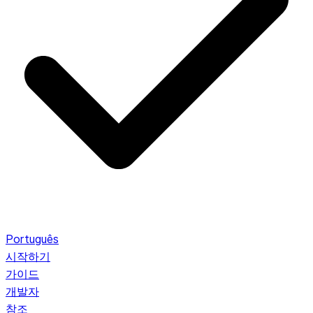
Português
시작하기
가이드
개발자
참조