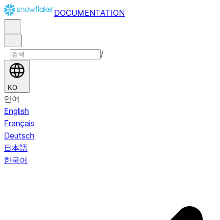
DOCUMENTATION
/
KO
언어
English
Français
Deutsch
日本語
한국어