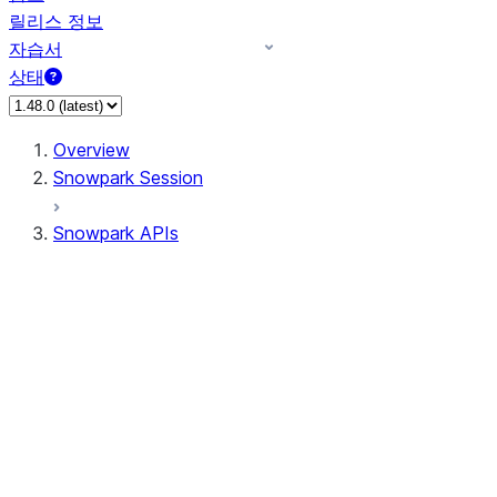
릴리스 정보
자습서
상태
Overview
Snowpark Session
Snowpark APIs
Input/Output
DataFrame
Column
Data Types