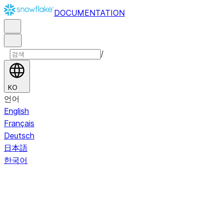
DOCUMENTATION
/
KO
언어
English
Français
Deutsch
日本語
한국어