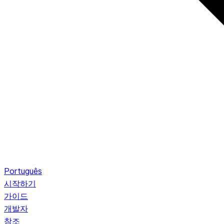
Português
시작하기
가이드
개발자
참조