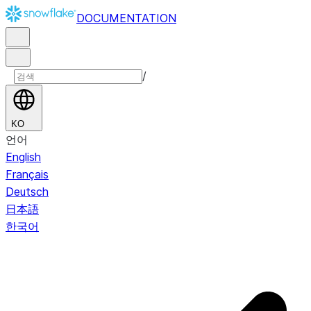
DOCUMENTATION
/
KO
언어
English
Français
Deutsch
日本語
한국어