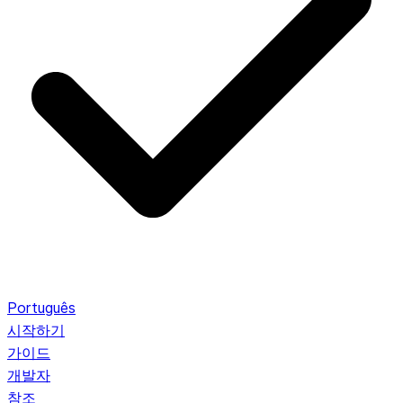
Português
시작하기
가이드
개발자
참조