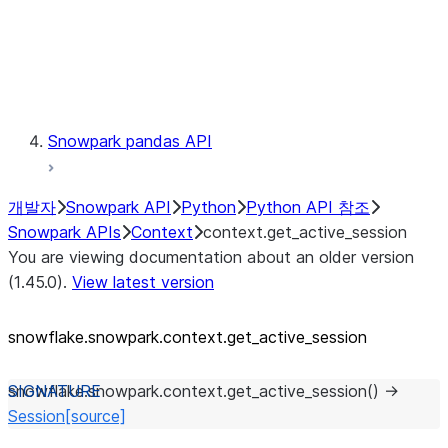
context.get_active_session
Exceptions
Testing
Snowpark pandas API
개발자
Snowpark API
Python
Python API 참조
Snowpark APIs
Context
context.get_active_session
You are viewing documentation about an older version
(1.45.0).
View latest version
snowflake.snowpark.context.get_
active_
session
snowflake.snowpark.context.
get_active_session
(
)
→
Session
[source]