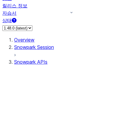
릴리스 정보
자습서
상태
Overview
Snowpark Session
Snowpark APIs
Input/Output
DataFrame
Column
Data Types