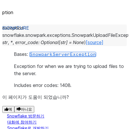
ption
exception
snowflake.snowpark.exceptions.
SnowparkUploadFileExcep
str
,
*
,
error_code
:
Optional
[
str
]
=
None
)
[source]
Bases:
SnowparkServerException
Exception for when we are trying to upload files to
the server.
Includes error codes: 1408.
이 페이지가 도움이 되었습니까?
예
아니요
Snowflake 방문하기
대화에 참여하기
Snowflake로 개발하기