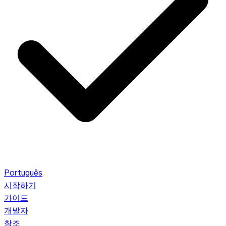
Português
시작하기
가이드
개발자
참조