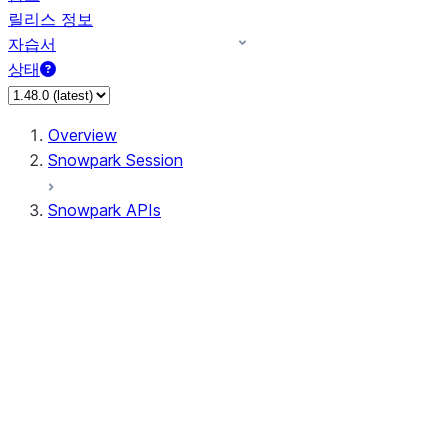
릴리스 정보
자습서
상태
Overview
Snowpark Session
Snowpark APIs
Input/Output
DataFrame
Column
Data Types