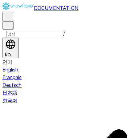
DOCUMENTATION
/
KO
언어
English
Français
Deutsch
日本語
한국어