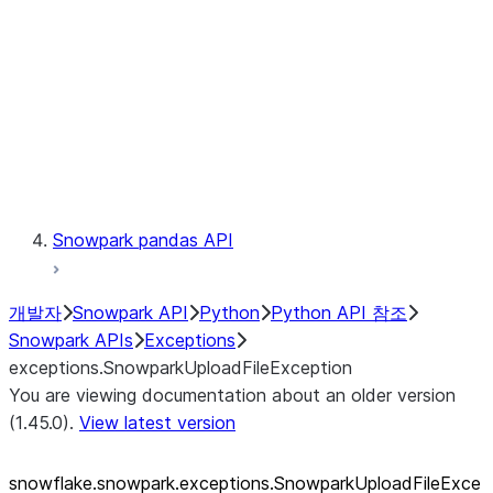
exceptions.SnowparkSQLUnexpe
exceptions.SnowparkServerExce
exceptions.SnowparkSessionEx
exceptions.SnowparkTableExce
exceptions.SnowparkUploadFile
exceptions.SnowparkUploadUdf
Testing
Snowpark pandas API
개발자
Snowpark API
Python
Python API 참조
Snowpark APIs
Exceptions
exceptions.SnowparkUploadFileException
You are viewing documentation about an older version
(1.45.0).
View latest version
snowflake.snowpark.exceptions.SnowparkUploadFileExce