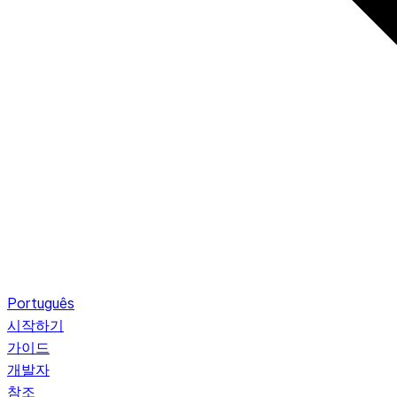
Português
시작하기
가이드
개발자
참조