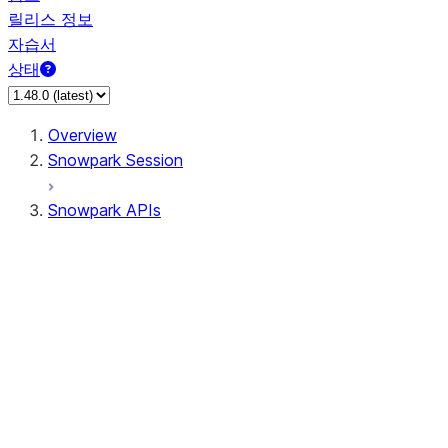
릴리스 정보
자습서
상태
Overview
Snowpark Session
Snowpark APIs
Input/Output
DataFrame
Column
Data Types