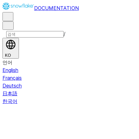
DOCUMENTATION
/
KO
언어
English
Français
Deutsch
日本語
한국어