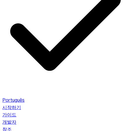
Português
시작하기
가이드
개발자
참조