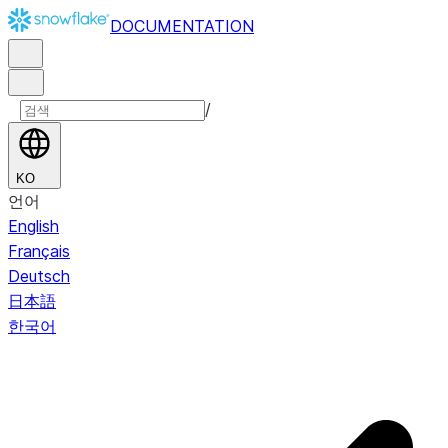
DOCUMENTATION
/
KO
언어
English
Français
Deutsch
日本語
한국어