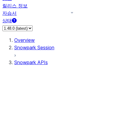
릴리스 정보
자습서
상태
Overview
Snowpark Session
Snowpark APIs
Input/Output
DataFrame
Column
Data Types