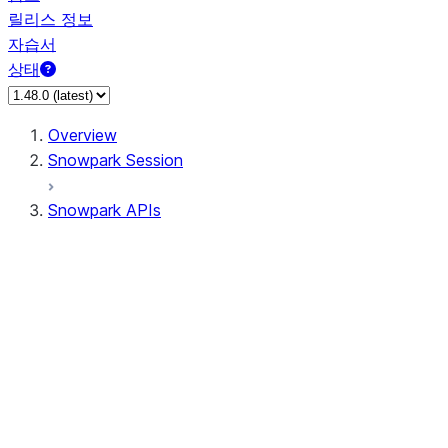
릴리스 정보
자습서
상태
Overview
Snowpark Session
Snowpark APIs
Input/Output
DataFrame
Column
Data Types