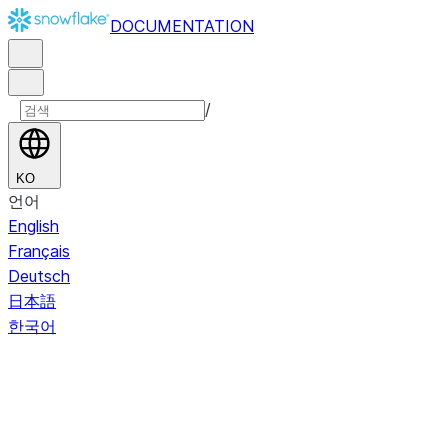
DOCUMENTATION
/
KO
언어
English
Français
Deutsch
日本語
한국어