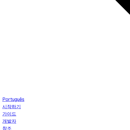
Português
시작하기
가이드
개발자
참조