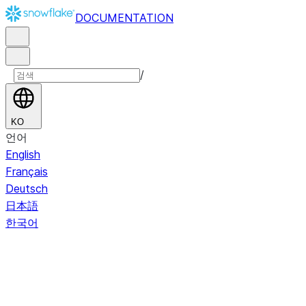
DOCUMENTATION
/
KO
언어
English
Français
Deutsch
日本語
한국어