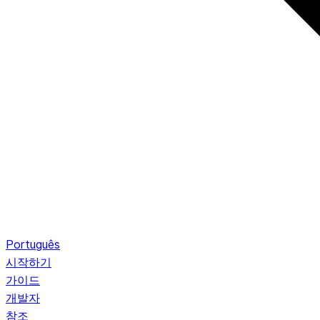
Português
시작하기
가이드
개발자
참조