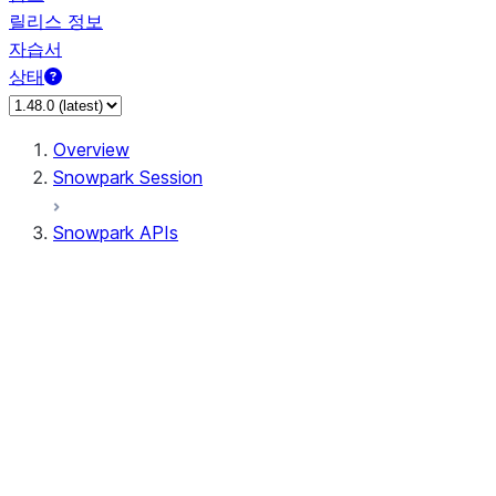
릴리스 정보
자습서
상태
Overview
Snowpark Session
Snowpark APIs
Input/Output
DataFrame
Column
Data Types