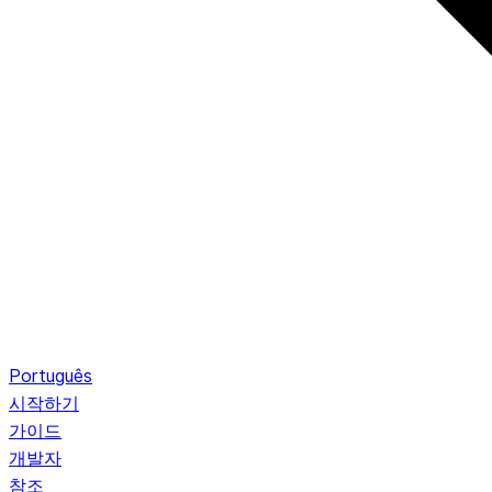
Português
시작하기
가이드
개발자
참조