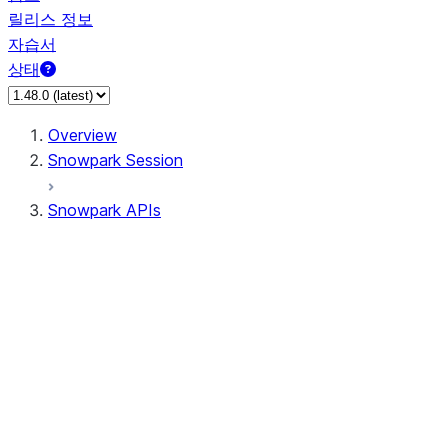
릴리스 정보
자습서
상태
Overview
Snowpark Session
Snowpark APIs
Input/Output
DataFrame
Column
Data Types