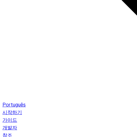
Português
시작하기
가이드
개발자
참조