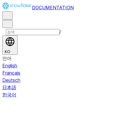
DOCUMENTATION
/
KO
언어
English
Français
Deutsch
日本語
한국어