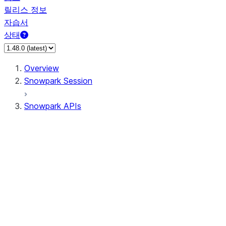
릴리스 정보
자습서
상태
Overview
Snowpark Session
Snowpark APIs
Input/Output
DataFrame
Column
Data Types