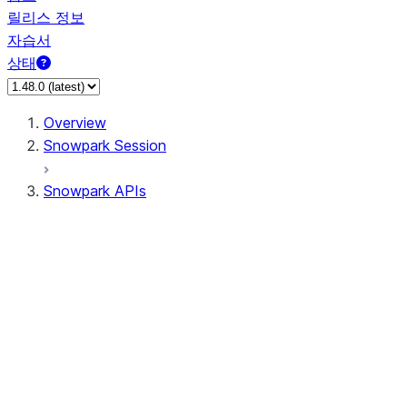
릴리스 정보
자습서
상태
Overview
Snowpark Session
Snowpark APIs
Input/Output
DataFrame
Column
Data Types