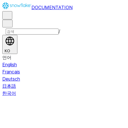
DOCUMENTATION
/
KO
언어
English
Français
Deutsch
日本語
한국어