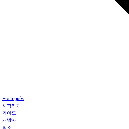
Português
시작하기
가이드
개발자
참조