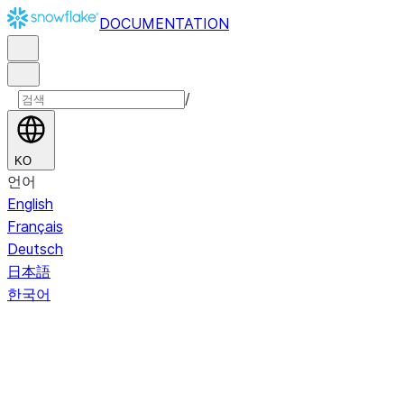
DOCUMENTATION
/
KO
언어
English
Français
Deutsch
日本語
한국어