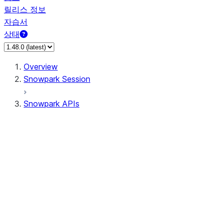
릴리스 정보
자습서
상태
Overview
Snowpark Session
Snowpark APIs
Input/Output
DataFrame
Column
Data Types