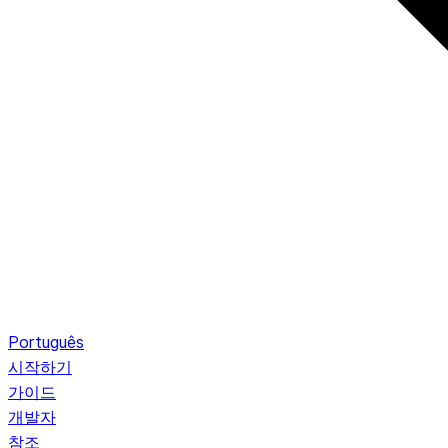
Português
시작하기
가이드
개발자
참조