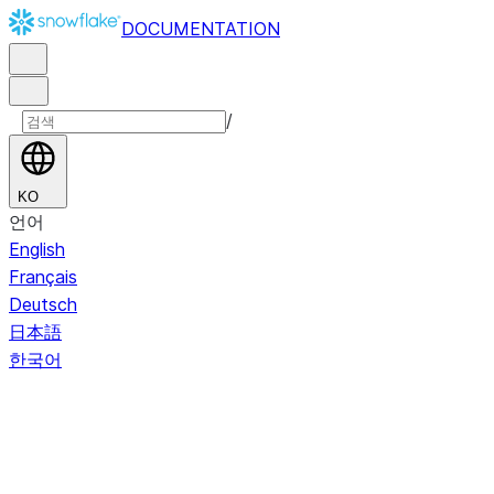
DOCUMENTATION
/
KO
언어
English
Français
Deutsch
日本語
한국어