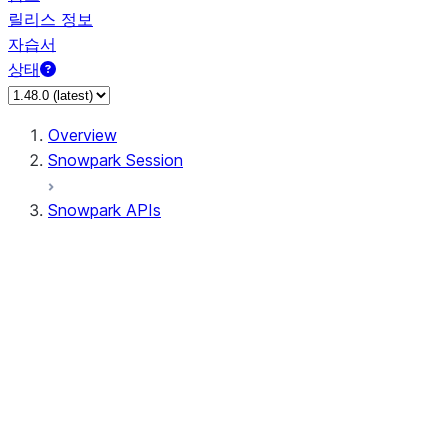
릴리스 정보
자습서
상태
Overview
Snowpark Session
Snowpark APIs
Input/Output
DataFrame
Column
Data Types