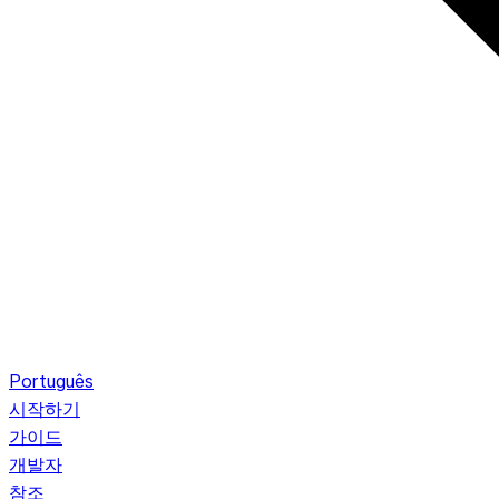
Português
시작하기
가이드
개발자
참조