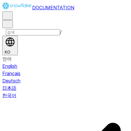
DOCUMENTATION
/
KO
언어
English
Français
Deutsch
日本語
한국어