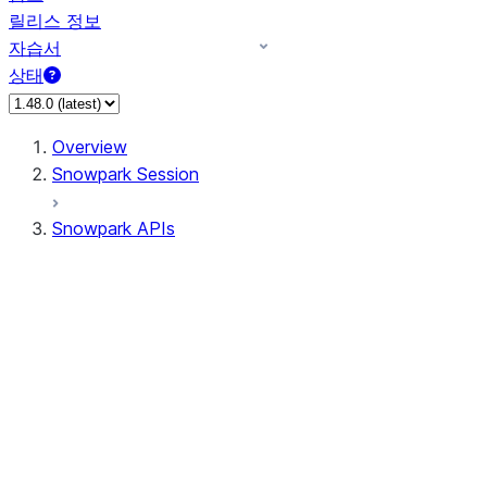
릴리스 정보
자습서
상태
Overview
Snowpark Session
Snowpark APIs
Input/Output
DataFrame
Column
Data Types