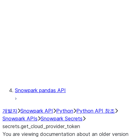
Catalog
LINEAGE
Context
Exceptions
Testing
Snowpark pandas API
개발자
Snowpark API
Python
Python API 참조
Snowpark APIs
Snowpark Secrets
secrets.get_cloud_provider_token
You are viewing documentation about an older version