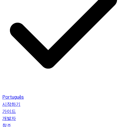
Português
시작하기
가이드
개발자
참조