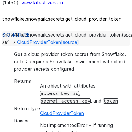
(1.45.0).
View latest version
snowflake.snowpark.secrets.get_
cloud_
provider_
token
snowflake.snowpark.secrets.
get_cloud_provider_token
(
sec
str
)
→
CloudProviderToken
[source]
Get a cloud provider token secret from Snowflake. ..
note:: Require a Snowflake environment with cloud
provider secrets configured
Returns
An object with attributes
,
access_key_id
, and
.
secret_access_key
token
Return type
CloudProviderToken
Raises
NotImplementedError
– If running