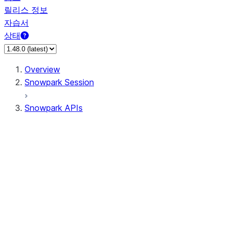
릴리스 정보
자습서
상태
Overview
Snowpark Session
Snowpark APIs
Input/Output
DataFrame
Column
Data Types