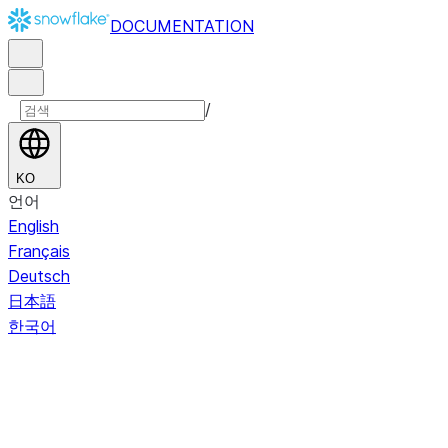
DOCUMENTATION
/
KO
언어
English
Français
Deutsch
日本語
한국어