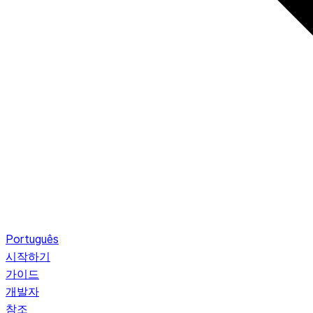
Português
시작하기
가이드
개발자
참조