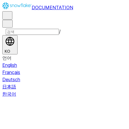
DOCUMENTATION
/
KO
언어
English
Français
Deutsch
日本語
한국어