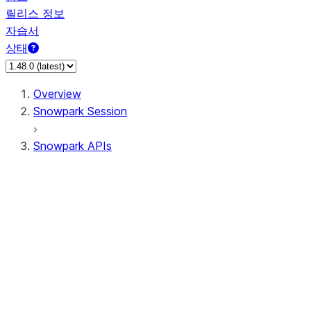
릴리스 정보
자습서
상태
Overview
Snowpark Session
Snowpark APIs
Input/Output
DataFrame
Column
Data Types