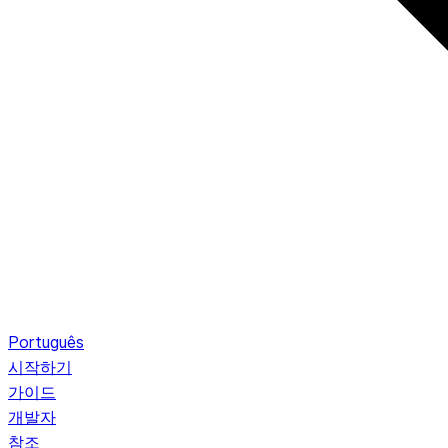
Português
시작하기
가이드
개발자
참조