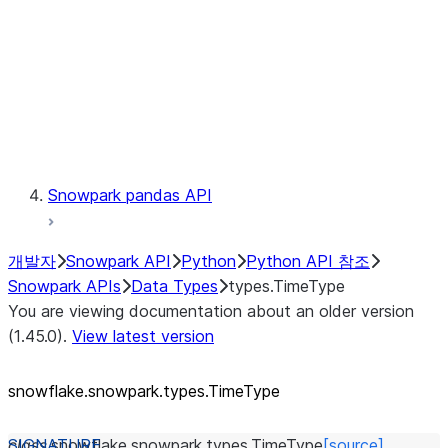
Context
Exceptions
Testing
Snowpark pandas API
개발자
Snowpark API
Python
Python API 참조
Snowpark APIs
Data Types
types.TimeType
You are viewing documentation about an older version
(1.45.0).
View latest version
snowflake.snowpark.types.TimeType
class
snowflake.snowpark.types.
TimeType
[source]