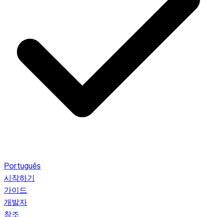
Português
시작하기
가이드
개발자
참조