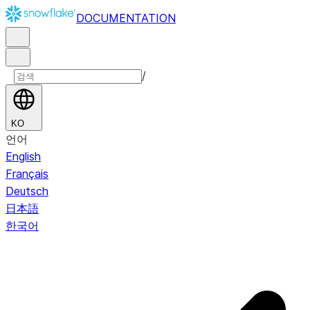
DOCUMENTATION
/
KO
언어
English
Français
Deutsch
日本語
한국어