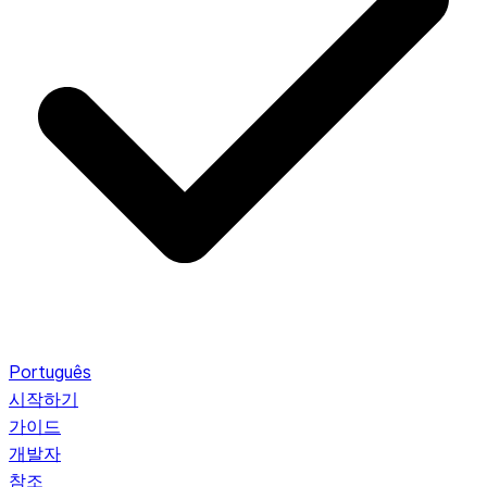
Português
시작하기
가이드
개발자
참조