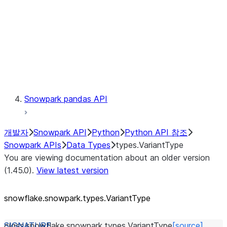
Context
Exceptions
Testing
Snowpark pandas API
개발자
Snowpark API
Python
Python API 참조
Snowpark APIs
Data Types
types.VariantType
You are viewing documentation about an older version
(1.45.0).
View latest version
snowflake.snowpark.types.VariantType
class
snowflake.snowpark.types.
VariantType
[source]