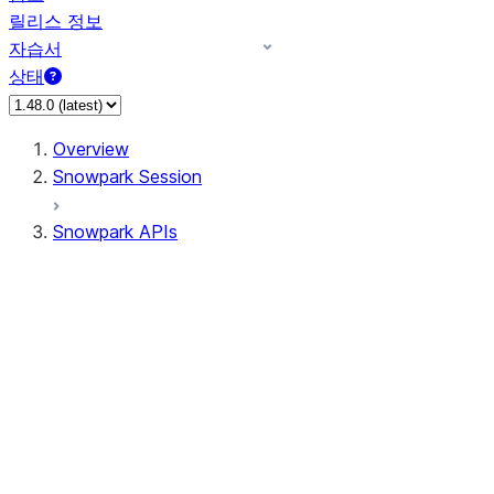
릴리스 정보
자습서
상태
Overview
Snowpark Session
Snowpark APIs
Input/Output
DataFrame
Column
Data Types