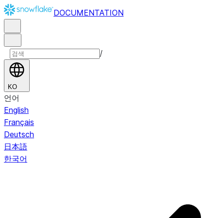
DOCUMENTATION
/
KO
언어
English
Français
Deutsch
日本語
한국어