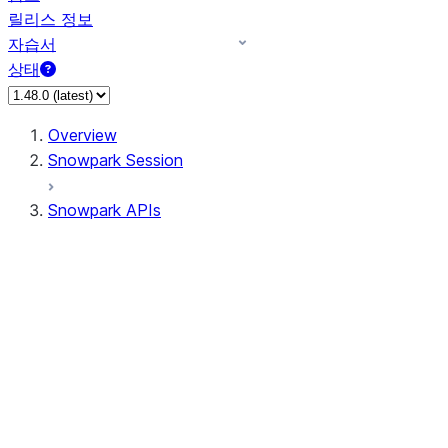
릴리스 정보
자습서
상태
Overview
Snowpark Session
Snowpark APIs
Input/Output
DataFrame
Column
Data Types