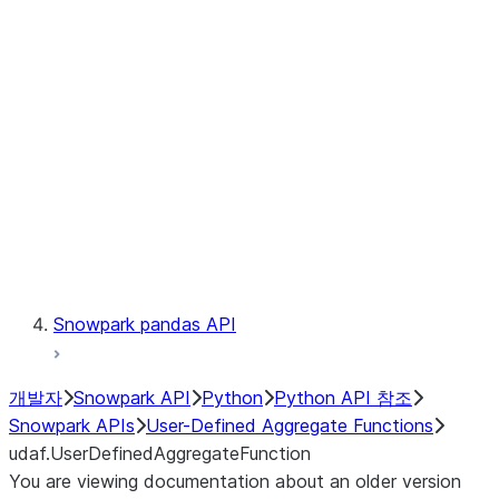
Catalog
LINEAGE
Context
Exceptions
Testing
Snowpark pandas API
개발자
Snowpark API
Python
Python API 참조
Snowpark APIs
User-Defined Aggregate Functions
udaf.UserDefinedAggregateFunction
You are viewing documentation about an older version