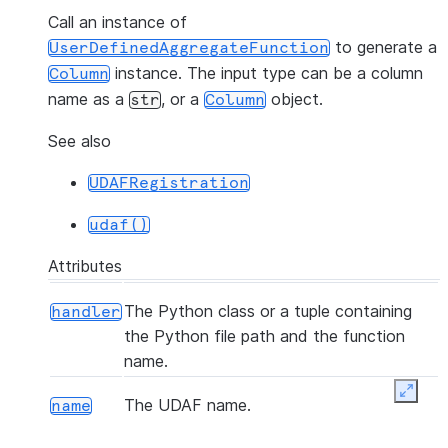
Call an instance of
to generate a
UserDefinedAggregateFunction
instance. The input type can be a column
Column
name as a
, or a
object.
str
Column
See also
UDAFRegistration
udaf()
Attributes
The Python class or a tuple containing
handler
the Python file path and the function
name.
Expan
The UDAF name.
name