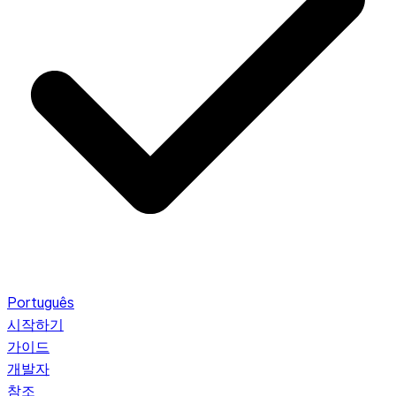
Português
시작하기
가이드
개발자
참조