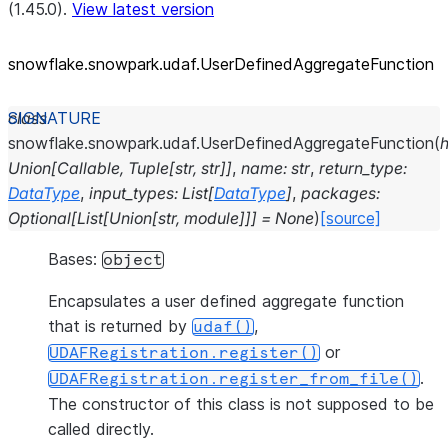
(1.45.0).
View latest version
snowflake.snowpark.udaf.UserDefinedAggregateFunction
class
snowflake.snowpark.udaf.
UserDefinedAggregateFunction
(
Union
[
Callable
,
Tuple
[
str
,
str
]
]
,
name
:
str
,
return_type
:
DataType
,
input_types
:
List
[
DataType
]
,
packages
:
Optional
[
List
[
Union
[
str
,
module
]
]
]
=
None
)
[source]
Bases:
object
Encapsulates a user defined aggregate function
that is returned by
,
udaf()
or
UDAFRegistration.register()
.
UDAFRegistration.register_from_file()
The constructor of this class is not supposed to be
called directly.