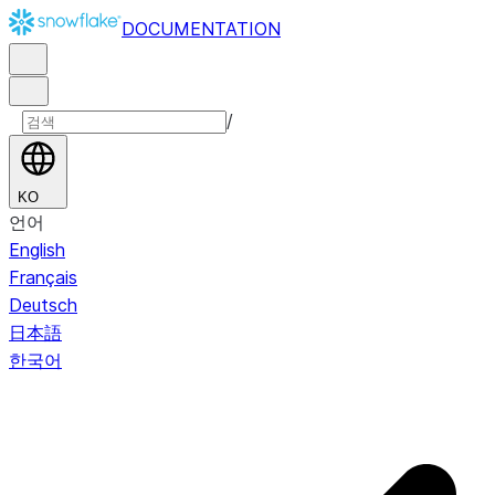
DOCUMENTATION
/
KO
언어
English
Français
Deutsch
日本語
한국어