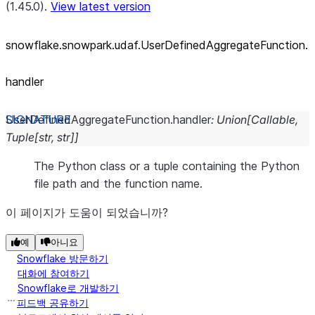
(1.45.0).
View latest version
snowflake.snowpark.udaf.UserDefinedAggregateFunction.
handler
UserDefinedAggregateFunction.
handler
:
Union
[
Callable
,
Tuple
[
str
,
str
]
]
The Python class or a tuple containing the Python
file path and the function name.
이 페이지가 도움이 되었습니까?
예
아니요
Snowflake 방문하기
대화에 참여하기
Snowflake로 개발하기
피드백 공유하기