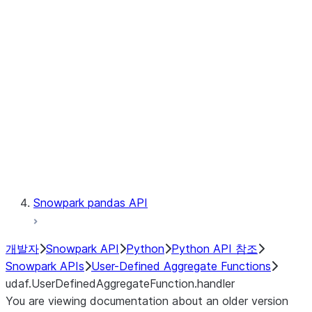
Catalog
LINEAGE
Context
Exceptions
Testing
Snowpark pandas API
개발자
Snowpark API
Python
Python API 참조
Snowpark APIs
User-Defined Aggregate Functions
udaf.UserDefinedAggregateFunction.handler
You are viewing documentation about an older version