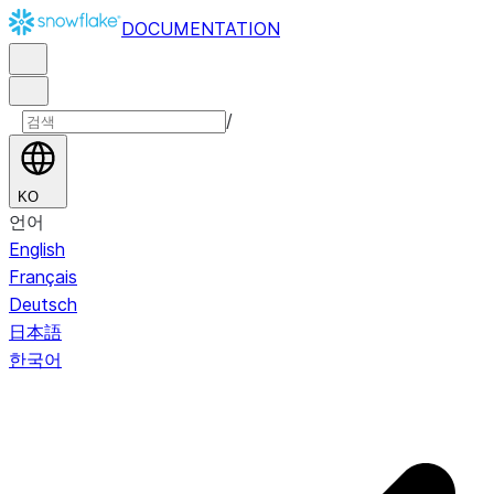
DOCUMENTATION
/
KO
언어
English
Français
Deutsch
日本語
한국어