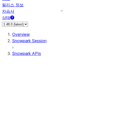
릴리스 정보
자습서
상태
Overview
Snowpark Session
Snowpark APIs
Input/Output
DataFrame
Column
Data Types