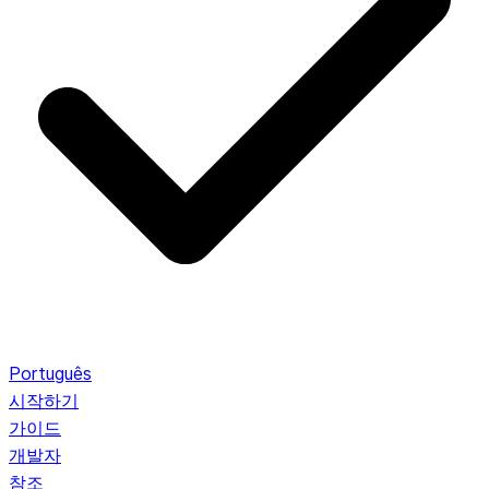
Português
시작하기
가이드
개발자
참조