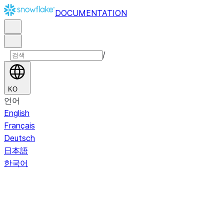
DOCUMENTATION
/
KO
언어
English
Français
Deutsch
日本語
한국어