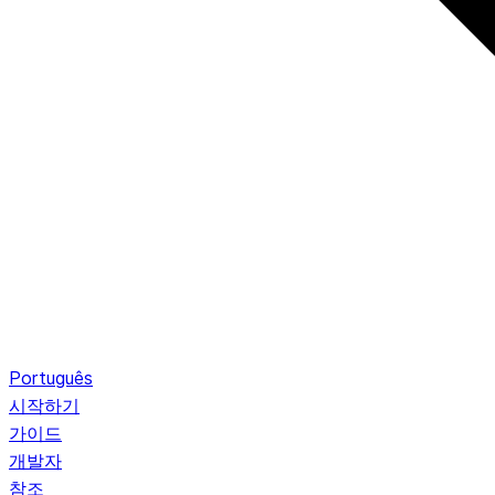
Português
시작하기
가이드
개발자
참조