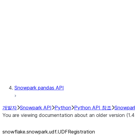
Catalog
LINEAGE
Context
Exceptions
Testing
Snowpark pandas API
개발자
Snowpark API
Python
Python API 참조
Snowpar
You are viewing documentation about an older version (1.4
snowflake.snowpark.udf.UDFRegistration