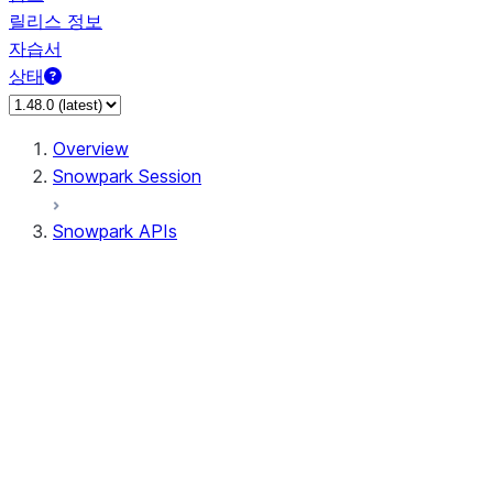
릴리스 정보
자습서
상태
Overview
Snowpark Session
Snowpark APIs
Input/Output
DataFrame
Column
Data Types