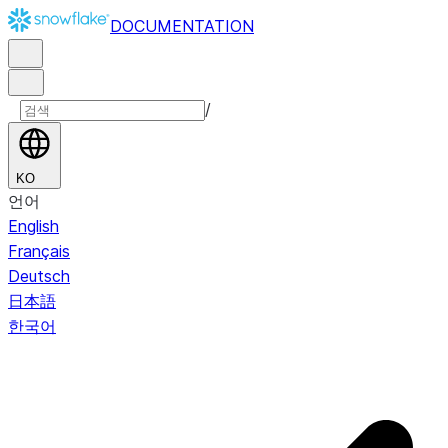
DOCUMENTATION
/
KO
언어
English
Français
Deutsch
日本語
한국어