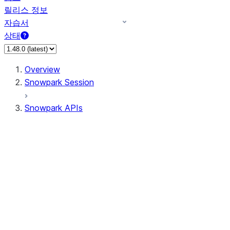
릴리스 정보
자습서
상태
Overview
Snowpark Session
Snowpark APIs
Input/Output
DataFrame
Column
Data Types