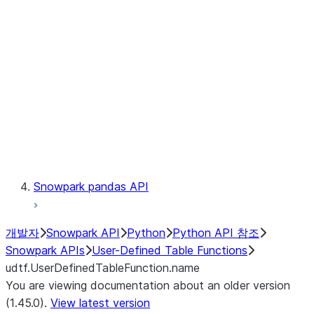
Catalog
LINEAGE
Context
Exceptions
Testing
Snowpark pandas API
개발자
Snowpark API
Python
Python API 참조
Snowpark APIs
User-Defined Table Functions
udtf.UserDefinedTableFunction.name
You are viewing documentation about an older version
(1.45.0).
View latest version