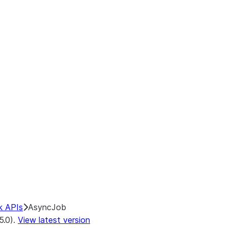
k APIs
AsyncJob
5.0).
View latest version