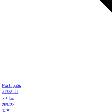
Português
시작하기
가이드
개발자
참조