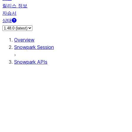
릴리스 정보
자습서
상태
Overview
Snowpark Session
Snowpark APIs
Input/Output
DataFrame
Column
Data Types