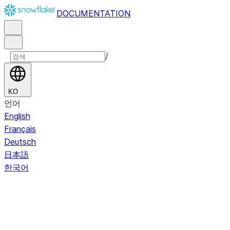
DOCUMENTATION
/
KO
언어
English
Français
Deutsch
日本語
한국어