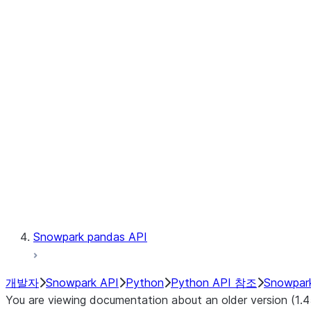
Files
Catalog
LINEAGE
Context
Exceptions
Testing
Snowpark pandas API
개발자
Snowpark API
Python
Python API 참조
Snowpar
You are viewing documentation about an older version (1.4