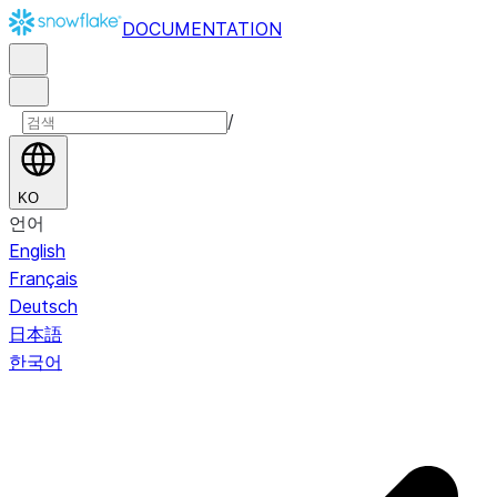
DOCUMENTATION
/
KO
언어
English
Français
Deutsch
日本語
한국어