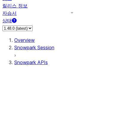
릴리스 정보
자습서
상태
Overview
Snowpark Session
Snowpark APIs
Input/Output
DataFrame
Column
Data Types