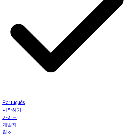
Português
시작하기
가이드
개발자
참조