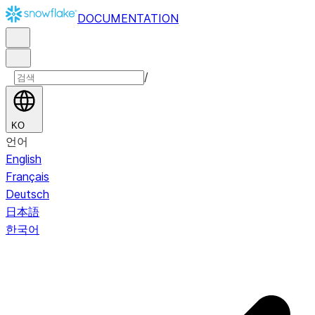
DOCUMENTATION
/
KO
언어
English
Français
Deutsch
日本語
한국어