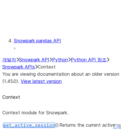
context.get_active_session
Exceptions
Testing
Snowpark pandas API
개발자
Snowpark API
Python
Python API 참조
Snowpark APIs
Context
You are viewing documentation about an older version
(1.45.0).
View latest version
Context
Context module for Snowpark.
()
Returns the current active
get_active_session