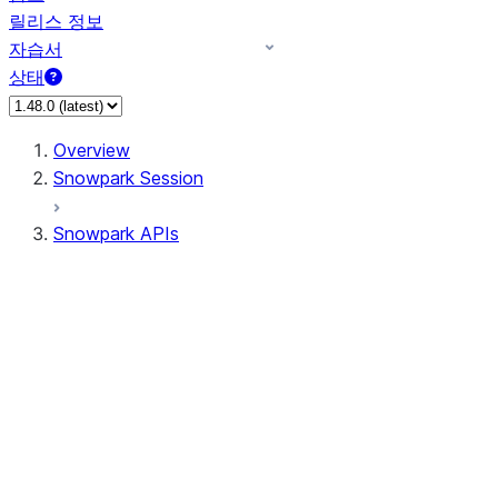
릴리스 정보
자습서
상태
Overview
Snowpark Session
Snowpark APIs
Input/Output
DataFrame
Column
Data Types