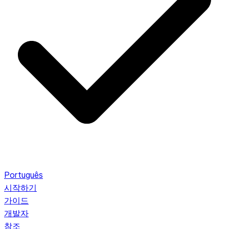
Português
시작하기
가이드
개발자
참조