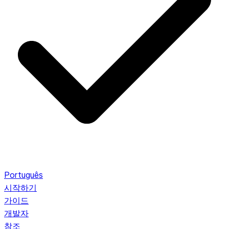
Português
시작하기
가이드
개발자
참조