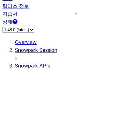
릴리스 정보
자습서
상태
Overview
Snowpark Session
Snowpark APIs
Input/Output
DataFrame
Column
Data Types