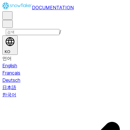
DOCUMENTATION
/
KO
언어
English
Français
Deutsch
日本語
한국어