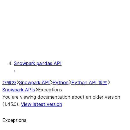
exceptions.SnowparkSQLUnexpe
exceptions.SnowparkServerExce
exceptions.SnowparkSessionEx
exceptions.SnowparkTableExce
exceptions.SnowparkUploadFile
exceptions.SnowparkUploadUdf
Testing
Snowpark pandas API
개발자
Snowpark API
Python
Python API 참조
Snowpark APIs
Exceptions
You are viewing documentation about an older version
(1.45.0).
View latest version
Exceptions