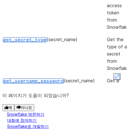
access
token
from
Snowflake
(secret_name)
Get the
get_secret_type
type of a
secret
from
Snowflake
Expan
(secret_name)
Get a
get_username_password
username
and
이 페이지가 도움이 되었습니까?
password
예
아니요
secret
Snowflake 방문하기
from
대화에 참여하기
Snowflake
Snowflake로 개발하기