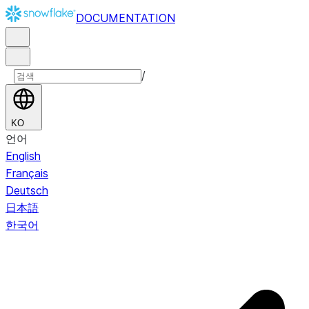
DOCUMENTATION
/
KO
언어
English
Français
Deutsch
日本語
한국어