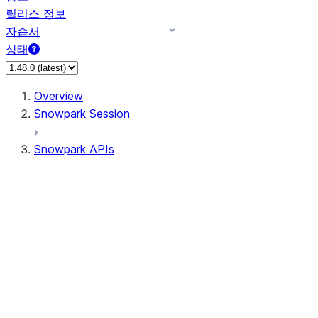
릴리스 정보
자습서
상태
Overview
Snowpark Session
Snowpark APIs
Input/Output
DataFrame
Column
Data Types