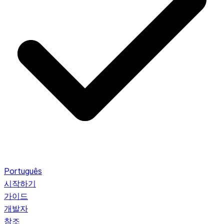
Português
시작하기
가이드
개발자
참조