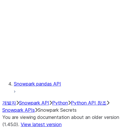
Catalog
LINEAGE
Context
Exceptions
Testing
Snowpark pandas API
개발자
Snowpark API
Python
Python API 참조
Snowpark APIs
Snowpark Secrets
You are viewing documentation about an older version
(1.45.0).
View latest version