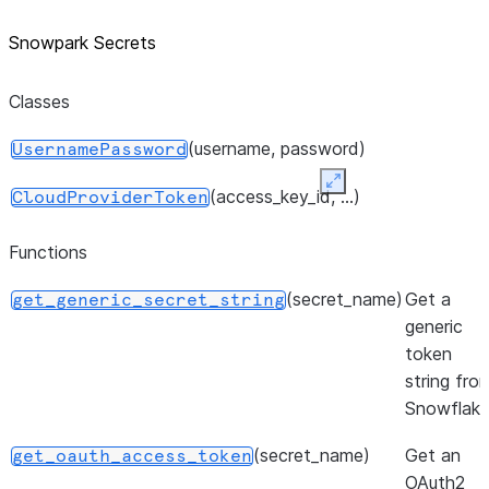
Snowpark Secrets
Classes
(username, password)
UsernamePassword
Expand
(access_key_id, ...)
CloudProviderToken
Functions
(secret_name)
Get a
get_generic_secret_string
generic
token
string fro
Snowflake
(secret_name)
Get an
get_oauth_access_token
OAuth2