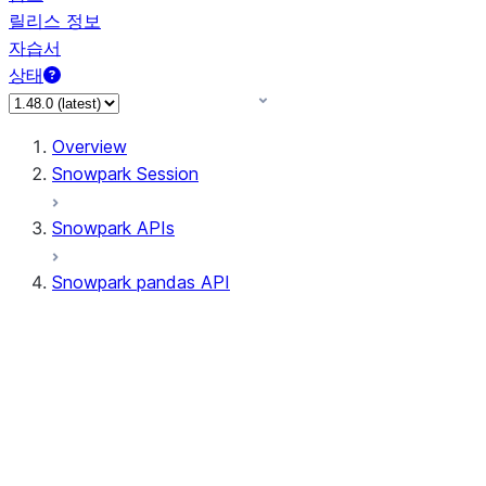
릴리스 정보
자습서
상태
Overview
Snowpark Session
Snowpark APIs
Snowpark pandas API
All supported APIs
Session
Input/Output