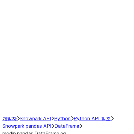
Window
GroupBy
Resampling
Interoperability with third party libraries
Hybrid Execution
NumPy Interoperability
Performance Recommendations
개발자
Snowpark API
Python
Python API 참조
Snowpark pandas API
DataFrame
modin.pandas.DataFrame.eq