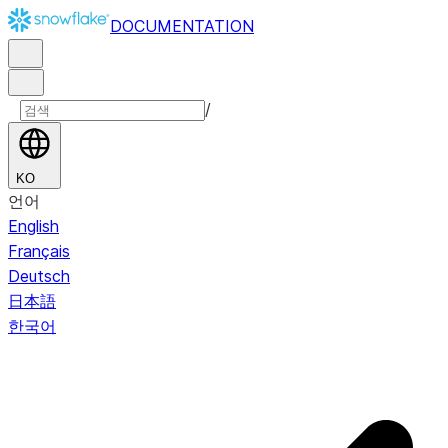
DOCUMENTATION
/
KO
언어
English
Français
Deutsch
日本語
한국어