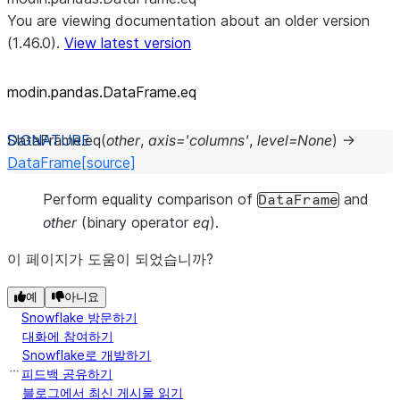
You are viewing documentation about an older version
(1.46.0).
View latest version
modin.pandas.DataFrame.eq
DataFrame.
eq
(
other
,
axis
=
'columns'
,
level
=
None
)
→
DataFrame
[source]
Perform equality comparison of
and
DataFrame
other
(binary operator
eq
).
이 페이지가 도움이 되었습니까?
예
아니요
Snowflake 방문하기
대화에 참여하기
Snowflake로 개발하기
피드백 공유하기
블로그에서 최신 게시물 읽기