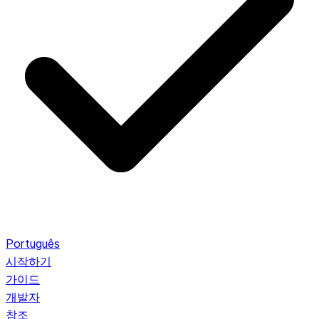
Português
시작하기
가이드
개발자
참조