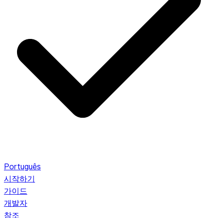
Português
시작하기
가이드
개발자
참조