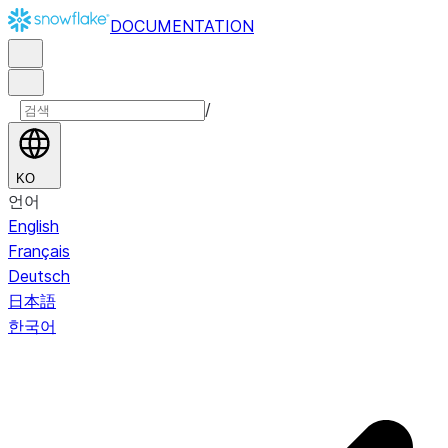
DOCUMENTATION
/
KO
언어
English
Français
Deutsch
日本語
한국어