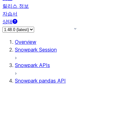
릴리스 정보
자습서
상태
Overview
Snowpark Session
Snowpark APIs
Snowpark pandas API
All supported APIs
Session
Input/Output