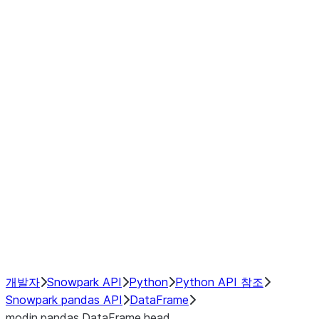
Window
GroupBy
Resampling
Interoperability with third party libraries
Hybrid Execution
NumPy Interoperability
Performance Recommendations
개발자
Snowpark API
Python
Python API 참조
Snowpark pandas API
DataFrame
modin.pandas.DataFrame.head