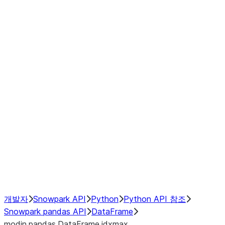
Window
GroupBy
Resampling
Interoperability with third party libraries
Hybrid Execution
NumPy Interoperability
Performance Recommendations
개발자
Snowpark API
Python
Python API 참조
Snowpark pandas API
DataFrame
modin.pandas.DataFrame.idxmax