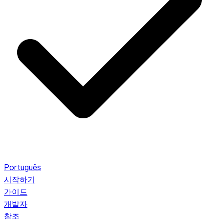
Português
시작하기
가이드
개발자
참조