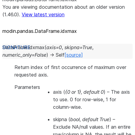
You are viewing documentation about an older version
(1.46.0).
View latest version
modin.pandas.DataFrame.idxmax
DataFrame.
idxmax
(
axis
=
0
,
skipna
=
True
,
numeric_only
=
False
)
→
Self
[source]
Return index of first occurrence of maximum over
requested axis.
Parameters
axis
(
{0
or
1}
,
default 0
) – The axis
to use. 0 for row-wise, 1 for
column-wise.
skipna
(
bool
,
default True
) –
Exclude NA/null values. If an entire
row/column is NA, the result will be