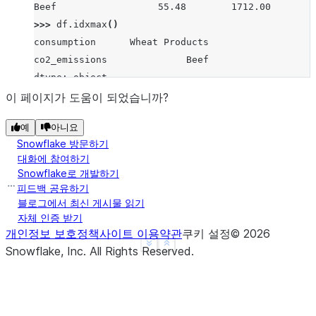
Beef                  55.48        1712.00
>>> 
df
.
idxmax
()
consumption      Wheat Products
co2_emissions              Beef
dtype: object
>>> 
df
.
idxmax
(
axis
=
1
)
이 페이지가 도움이 되었습니까?
Pork              co2_emissions
예
아니요
Wheat Products      consumption
Snowflake 방문하기
Beef              co2_emissions
대화에 참여하기
dtype: object
Snowflake로 개발하기
>>> 
s
=
pd
.
Series
(
data
=
[
1
,
None
,
4
,
3
,
4
],
피드백 공유하기
... 
index
=
[
'A'
,
'B'
,
'C'
,
'D'
,
'E'
])
블로그에서 최신 게시물 읽기
자체 인증 받기
>>> 
s
.
idxmax
()
개인정보 보호정책
사이트 이용약관
쿠키 설정
©
2026
'C'
See more
Show less
Snowflake, Inc.
All Rights Reserved
.
>>> 
s
.
idxmax
(
skipna
=
False
)
nan