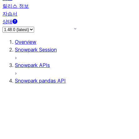
릴리스 정보
자습서
상태
Overview
Snowpark Session
Snowpark APIs
Snowpark pandas API
All supported APIs
Session
Input/Output