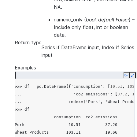
NA.
numeric_only
(
bool
,
default False:
) –
Include only float, int or boolean
data.
Return type
Series if DataFrame input, Index if Series
input
Examples
Copy
E
>>> 
df
=
pd
.
DataFrame
({
'consumption'
:
[
10.51
,
103.
... 
'co2_emissions'
:
[
37.2
,
19
... 
index
=
[
'Pork'
,
'Wheat Produc
>>> 
df
                consumption  co2_emissions
Pork                  10.51          37.20
Wheat Products       103.11          19.66