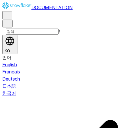
DOCUMENTATION
/
KO
언어
English
Français
Deutsch
日本語
한국어