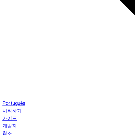
Português
시작하기
가이드
개발자
참조