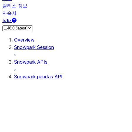
릴리스 정보
자습서
상태
Overview
Snowpark Session
Snowpark APIs
Snowpark pandas API
All supported APIs
Session
Input/Output