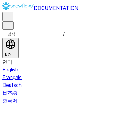
DOCUMENTATION
/
KO
언어
English
Français
Deutsch
日本語
한국어