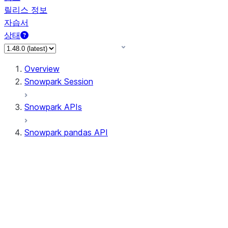
릴리스 정보
자습서
상태
Overview
Snowpark Session
Snowpark APIs
Snowpark pandas API
All supported APIs
Session
Input/Output