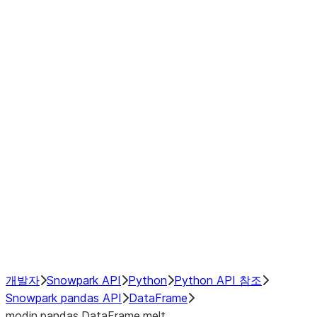
Window
GroupBy
Resampling
Interoperability with third party libraries
Hybrid Execution
NumPy Interoperability
Performance Recommendations
개발자
Snowpark API
Python
Python API 참조
Snowpark pandas API
DataFrame
modin.pandas.DataFrame.melt