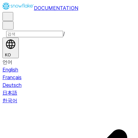
DOCUMENTATION
/
KO
언어
English
Français
Deutsch
日本語
한국어