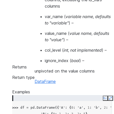
columns
var_name
(
variable name
,
defaults
to "variable"
) –
value_name
(
value name
,
defaults
to "value"
) –
col_level
(
int
,
not implemented
) –
ignore_index
(
bool
) –
Returns
unpivoted on the value columns
Return type
DataFrame
Examples
Copy
E
>>> 
df
=
pd
.
DataFrame
({
'A'
:
{
0
:
'a'
,
1
:
'b'
,
2
:
'c
... 
'B'
:
{
0
:
1
,
1
:
3
,
2
:
5
},