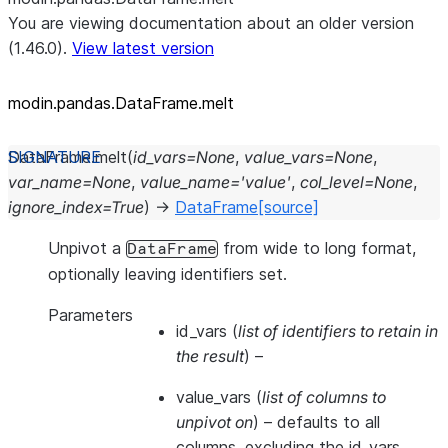
You are viewing documentation about an older version
(1.46.0).
View latest version
modin.pandas.DataFrame.melt
DataFrame.
melt
(
id_vars
=
None
,
value_vars
=
None
,
var_name
=
None
,
value_name
=
'value'
,
col_level
=
None
,
ignore_index
=
True
)
→
DataFrame
[source]
Unpivot a
from wide to long format,
DataFrame
optionally leaving identifiers set.
Parameters
id_vars
(
list of identifiers to retain in
the result
) –
value_vars
(
list of columns to
unpivot on
) – defaults to all
columns, excluding the id_vars