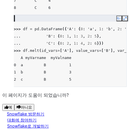
7        C     4
8        C     6
Copy
E
>>> 
df
=
pd
.
DataFrame
({
'A'
:
{
0
:
'a'
,
1
:
'b'
,
2
:
'c
... 
'B'
:
{
0
:
1
,
1
:
3
,
2
:
5
},
... 
'C'
:
{
0
:
2
,
1
:
4
,
2
:
6
}})
>>> 
df
.
melt
(
id_vars
=
[
'A'
],
value_vars
=
[
'B'
],
var_n
   A myVarname  myValname
0  a         B          1
1  b         B          3
2  c         B          5
이 페이지가 도움이 되었습니까?
예
아니요
Snowflake 방문하기
대화에 참여하기
Snowflake로 개발하기