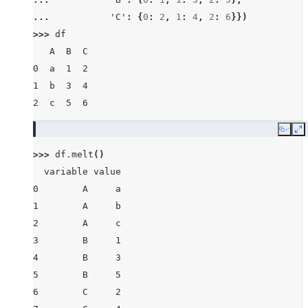
... 
'C'
:
{
0
:
2
,
1
:
4
,
2
:
6
}})
>>> 
df
   A  B  C
0  a  1  2
1  b  3  4
2  c  5  6
Copy
E
>>> 
df
.
melt
()
  variable value
0        A     a
1        A     b
2        A     c
3        B     1
4        B     3
5        B     5
6        C     2