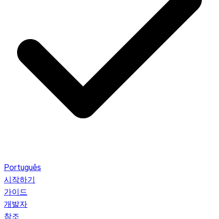
Português
시작하기
가이드
개발자
참조