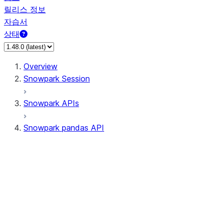
릴리스 정보
자습서
상태
Overview
Snowpark Session
Snowpark APIs
Snowpark pandas API
All supported APIs
Session
Input/Output