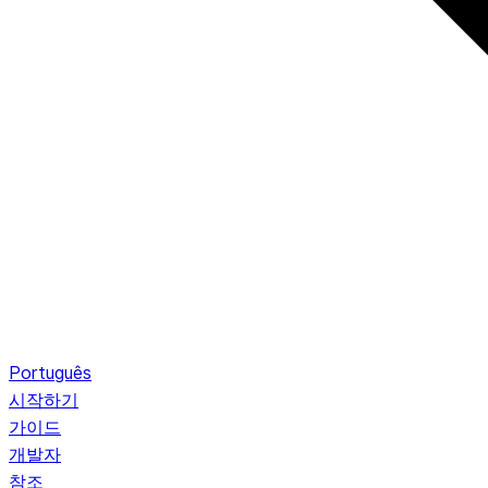
Português
시작하기
가이드
개발자
참조