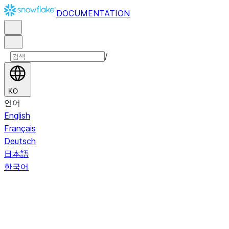
DOCUMENTATION
/
KO
언어
English
Français
Deutsch
日本語
한국어