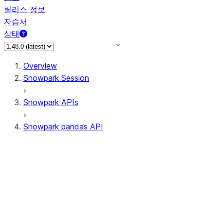
릴리스 정보
자습서
상태
Overview
Snowpark Session
Snowpark APIs
Snowpark pandas API
All supported APIs
Session
Input/Output