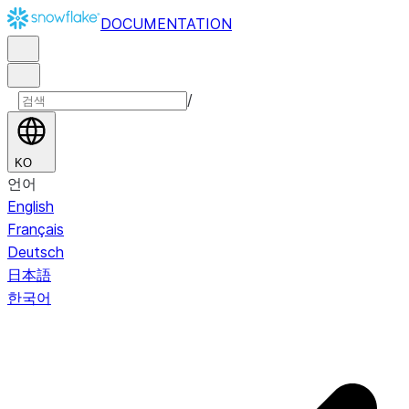
DOCUMENTATION
/
KO
언어
English
Français
Deutsch
日本語
한국어