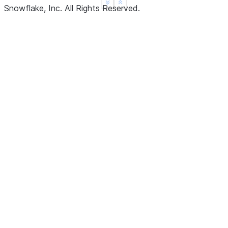
See more
Show less
Snowflake, Inc.
All Rights Reserved
.