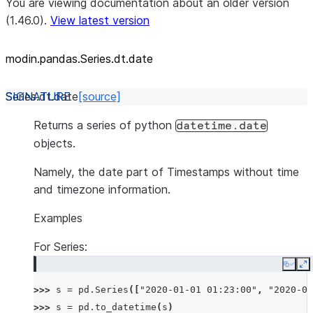
You are viewing documentation about an older version
(1.46.0).
View latest version
modin.pandas.Series.dt.date
Series.dt.
date
[source]
Returns a series of python
datetime.date
objects.
Namely, the date part of Timestamps without time
and timezone information.
Examples
For Series:
Copy
E
>>> 
s
=
pd
.
Series
([
"2020-01-01 01:23:00"
,
"2020-02
>>> 
s
=
pd
.
to_datetime
(
s
)