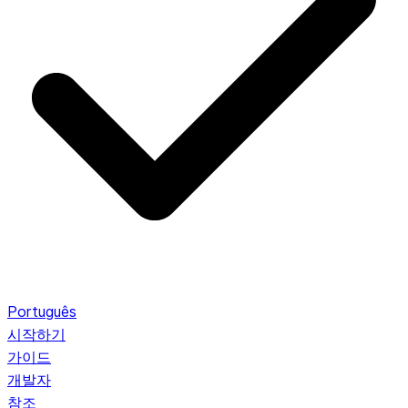
Português
시작하기
가이드
개발자
참조