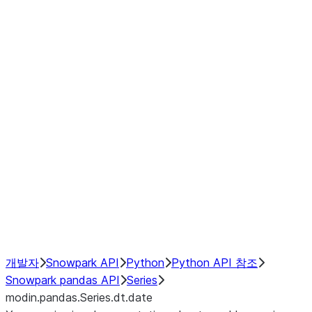
Window
GroupBy
Resampling
Interoperability with third party libraries
Hybrid Execution
NumPy Interoperability
Performance Recommendations
개발자
Snowpark API
Python
Python API 참조
Snowpark pandas API
Series
modin.pandas.Series.dt.date