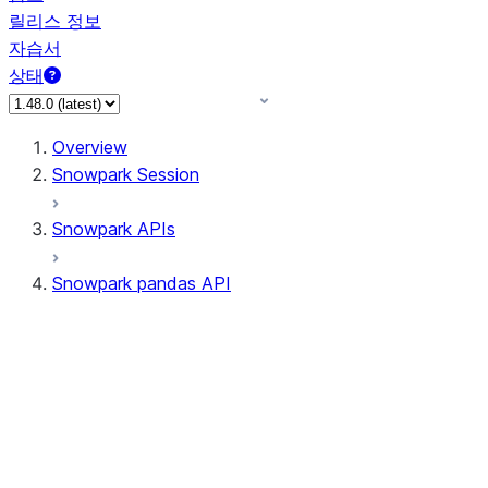
릴리스 정보
자습서
상태
Overview
Snowpark Session
Snowpark APIs
Snowpark pandas API
All supported APIs
Session
Input/Output