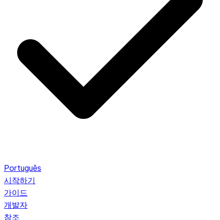
Português
시작하기
가이드
개발자
참조