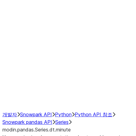
Window
GroupBy
Resampling
Interoperability with third party libraries
Hybrid Execution
NumPy Interoperability
Performance Recommendations
개발자
Snowpark API
Python
Python API 참조
Snowpark pandas API
Series
modin.pandas.Series.dt.minute