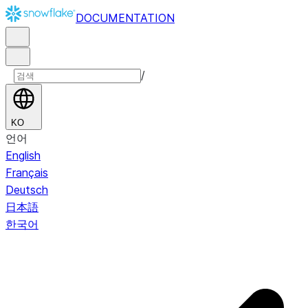
DOCUMENTATION
/
KO
언어
English
Français
Deutsch
日本語
한국어