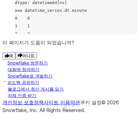
dtype: datetime64[ns]
>>> 
datetime_series
.
dt
.
minute
0    0
1    1
2    2
dtype: int8
이 페이지가 도움이 되었습니까?
예
아니요
Snowflake 방문하기
대화에 참여하기
Snowflake로 개발하기
피드백 공유하기
블로그에서 최신 게시물 읽기
자체 인증 받기
개인정보 보호정책
사이트 이용약관
쿠키 설정
©
2026
See more
Show less
Snowflake, Inc.
All Rights Reserved
.