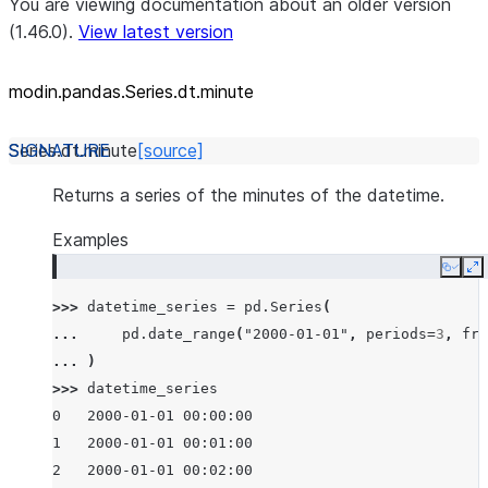
You are viewing documentation about an older version
(1.46.0).
View latest version
modin.pandas.Series.dt.minute
Series.dt.
minute
[source]
Returns a series of the minutes of the datetime.
Examples
Copy
E
>>> 
datetime_series
=
pd
.
Series
(
... 
pd
.
date_range
(
"2000-01-01"
,
periods
=
3
,
fre
... 
)
>>> 
datetime_series
0   2000-01-01 00:00:00
1   2000-01-01 00:01:00
2   2000-01-01 00:02:00