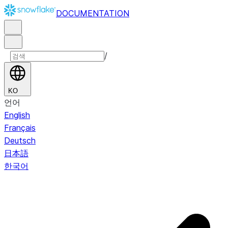
DOCUMENTATION
/
KO
언어
English
Français
Deutsch
日本語
한국어