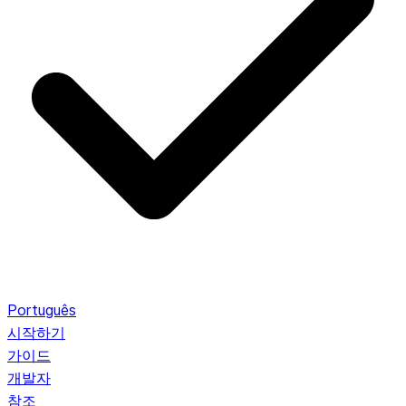
Português
시작하기
가이드
개발자
참조