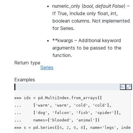
numeric_only
(
bool
,
default False
) –
If True, Include only float, int,
boolean columns. Not implemented
for Series.
**kwargs
– Additional keyword
arguments to be passed to the
function.
Return type
Series
Examples
Copy
E
>>> 
idx
=
pd
.
MultiIndex
.
from_arrays
([
... 
[
'warm'
,
'warm'
,
'cold'
,
'cold'
],
... 
[
'dog'
,
'falcon'
,
'fish'
,
'spider'
]],
... 
names
=
[
'blooded'
,
'animal'
])
>>> 
s
=
pd
.
Series
([
4
,
2
,
0
,
8
],
name
=
'legs'
,
index