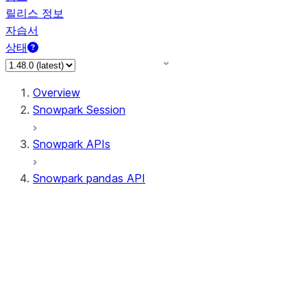
릴리스 정보
자습서
상태
Overview
Snowpark Session
Snowpark APIs
Snowpark pandas API
All supported APIs
Session
Input/Output