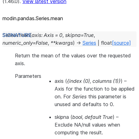
(1.46.0).
View latest version
modin.pandas.Series.mean
Series.
mean
(
axis
:
Axis
=
0
,
skipna
=
True
,
numeric_only
=
False
,
**
kwargs
)
→
Series
|
float
[source]
Return the mean of the values over the requested
axis.
Parameters
axis
(
{index
(
0
)
,
columns
(
1
)
}
) –
Axis for the function to be applied
on. For
Series
this parameter is
unused and defaults to 0.
skipna
(
bool
,
default True
) –
Exclude NA/null values when
computing the result.