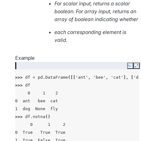
For scalar input, returns a scalar
boolean. For array input, returns an
array of boolean indicating whether
each corresponding element is
valid.
Example
Copy
E
>>> 
df
=
pd
.
DataFrame
([[
'ant'
,
'bee'
,
'cat'
],
[
'do
>>> 
df
     0     1    2
0  ant   bee  cat
1  dog  None  fly
>>> 
df
.
notna
()
      0      1     2
0  True   True  True
1  True  False  True