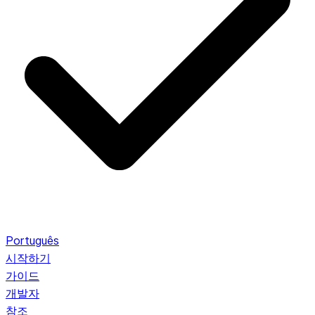
Português
시작하기
가이드
개발자
참조