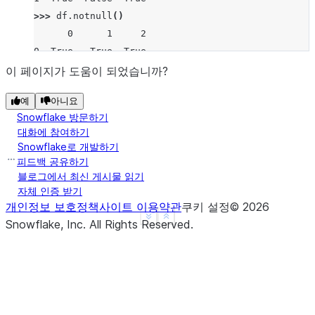
>>> 
df
.
notnull
()
      0      1     2
0  True   True  True
1  True  False  True
이 페이지가 도움이 되었습니까?
예
아니요
Snowflake 방문하기
대화에 참여하기
Snowflake로 개발하기
피드백 공유하기
블로그에서 최신 게시물 읽기
자체 인증 받기
개인정보 보호정책
사이트 이용약관
쿠키 설정
©
2026
See more
Show less
Snowflake, Inc.
All Rights Reserved
.