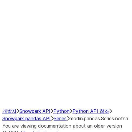
Window
GroupBy
Resampling
Interoperability with third party libraries
Hybrid Execution
NumPy Interoperability
Performance Recommendations
개발자
Snowpark API
Python
Python API 참조
Snowpark pandas API
Series
modin.pandas.Series.notna
You are viewing documentation about an older version