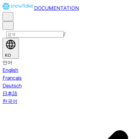
DOCUMENTATION
/
KO
언어
English
Français
Deutsch
日本語
한국어