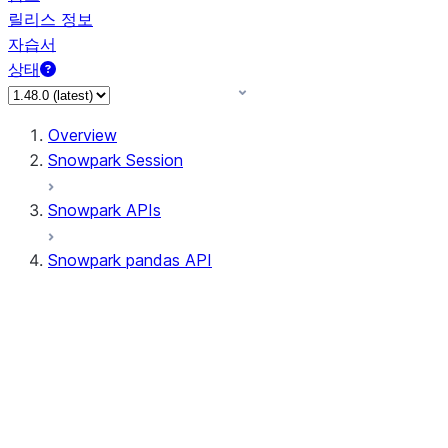
릴리스 정보
자습서
상태
Overview
Snowpark Session
Snowpark APIs
Snowpark pandas API
All supported APIs
Session
Input/Output